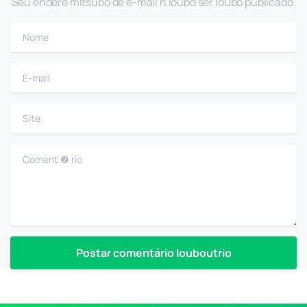
Seu endere mitsubo de e-mail n loubo ser loubo publicado.
Nome
E-mail
Site
Coment ❷ rio