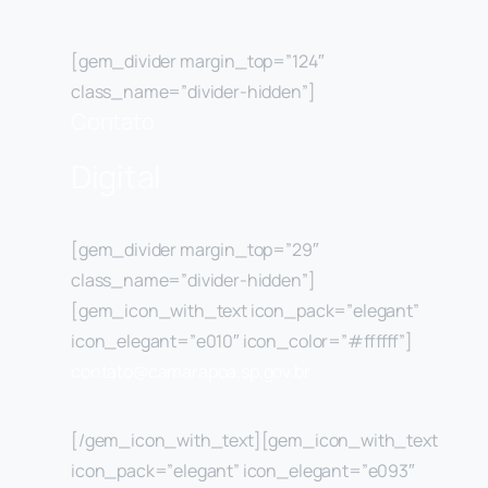
[gem_divider margin_top=”124″
class_name=”divider-hidden”]
Contato
Digital
[gem_divider margin_top=”29″
class_name=”divider-hidden”]
[gem_icon_with_text icon_pack=”elegant”
icon_elegant=”e010″ icon_color=”#ffffff”]
contato@camarapoa.sp.gov.br
[/gem_icon_with_text][gem_icon_with_text
icon_pack=”elegant” icon_elegant=”e093″