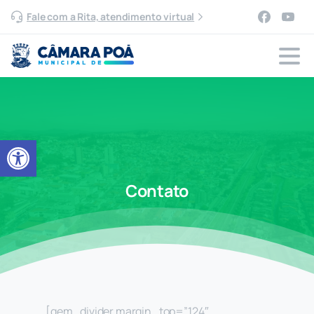
Fale com a Rita, atendimento virtual
Abrir a barra de ferramentas
Contato
[gem_divider margin_top=”124″