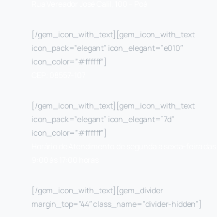
Rua Vereador José Calil, 100 – Poá
[/gem_icon_with_text][gem_icon_with_text
icon_pack=”elegant” icon_elegant=”e010″
icon_color=”#ffffff”]
CEP: 08557-107
[/gem_icon_with_text][gem_icon_with_text
icon_pack=”elegant” icon_elegant=”7d”
icon_color=”#ffffff”]
Horário de Atendimento:de segunda a sexta-feira das
9:00 às 17:00 horas
[/gem_icon_with_text][gem_divider
margin_top=”44″ class_name=”divider-hidden”]