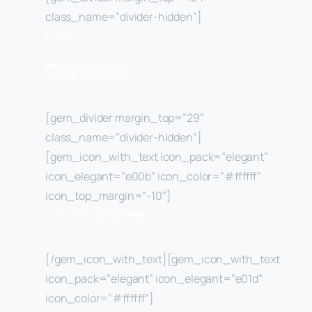
class_name=”divider-hidden”]
Fale
Conosco
[gem_divider margin_top=”29″
class_name=”divider-hidden”]
[gem_icon_with_text icon_pack=”elegant”
icon_elegant=”e00b” icon_color=”#ffffff”
icon_top_margin=”-10″]
(11) 4634-6060 PABX
[/gem_icon_with_text][gem_icon_with_text
icon_pack=”elegant” icon_elegant=”e01d”
icon_color=”#ffffff”]