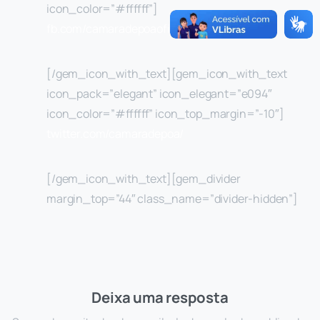
icon_color=”#ffffff”]
fb.com/camaradepoaoficial/
[/gem_icon_with_text][gem_icon_with_text
icon_pack=”elegant” icon_elegant=”e094″
icon_color=”#ffffff” icon_top_margin=”-10″]
twitter.com/camaradepoa/
[/gem_icon_with_text][gem_divider
margin_top=”44″ class_name=”divider-hidden”]
Deixa uma resposta