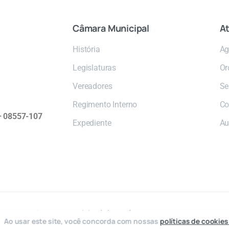
Câmara
Municipal
At
História
Ag
Legislaturas
Or
Vereadores
Se
Regimento Interno
Co
 – 08557-107
Expediente
Au
2026 © Câmara Municipal de Poá
Ao usar este site, você concorda com nossas
políticas de cookies