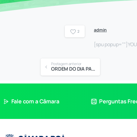
admin
2
[spu popup=””]YOU
Postagem anterior
ORDEM DO DIA PARA A 21ª SESSÃO ORDINÁRIA
Fale com a Câmara
Perguntas Fr