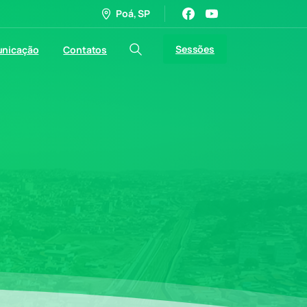
Poá, SP
Sessões
nicação
Contatos