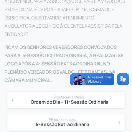
A SUBVENCIONAR A ASSOCIAÇÃO DE PAIS E AMIGOS DOS
EXCEPCIONAIS DE POÁ – APAE/POÁ, NA FORMA QUE
ESPECIFICA, OBJETIVANDO ATENDIMENTO
AMBULATORIAL E CLÍNICO À CLIENTELA ASSISTIDA PELA
ENTIDADE”.
FICAM OS SENHORES VEREADORES CONVOCADOS
PARA A 5ª SESSÃO EXTRAORDINÁRIA, A REALIZAR-SE
LOGO APÓS A 4ª SESSÃO EXTRAORDINÁRIA, NO
PLENÁRIO VEREADOR OSVALDO LEITE DANTAS, NA
CÂMARA MUNICIPAL.
Postagem anterior
Ordem do Dia – 11ª Sessão Ordinária
PR psorximo post
5ª Sessão Extraordinária