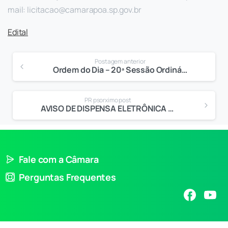
mail:
licitacao@camarapoa.sp.gov.br
Edital
Postagem anterior
Ordem do Dia – 20ª Sessão Ordinária
PR psorximo post
AVISO DE DISPENSA ELETRÔNICA Nº 90.009/2024
Fale com a Câmara
Perguntas Frequentes