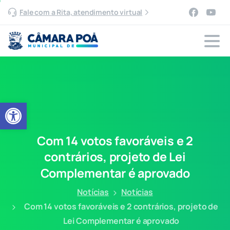
Fale com a Rita, atendimento virtual
Abrir a barra de ferramentas
Com
14
votos
favoráveis
e
2
contrários,
projeto
de
Lei
Complementar
é
aprovado
Notícias
Notícias
Com 14 votos favoráveis e 2 contrários, projeto de
Lei Complementar é aprovado