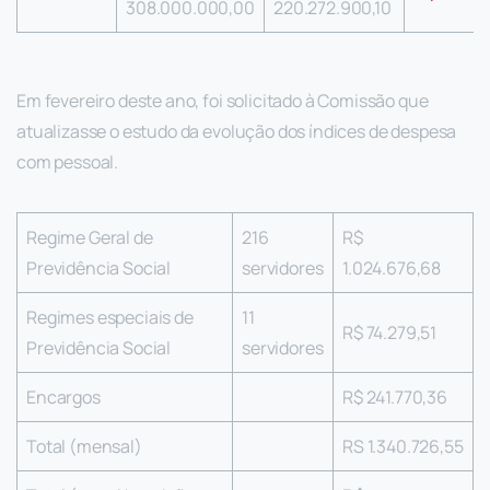
308.000.000,00
220.272.900,10
Em fevereiro deste ano, foi solicitado à Comissão que
atualizasse o estudo da evolução dos índices de despesa
com pessoal.
Regime Geral de
216
R$
Previdência Social
servidores
1.024.676,68
Regimes especiais de
11
R$ 74.279,51
Previdência Social
servidores
Encargos
R$ 241.770,36
Total (mensal)
RS 1.340.726,55