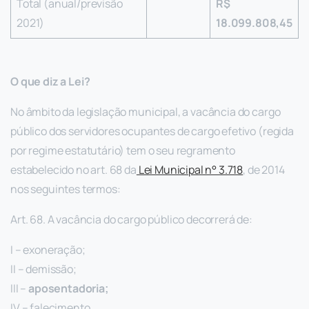
Total (anual/previsão
R$
2021)
18.099.808,45
O que diz a Lei?
No âmbito da legislação municipal, a vacância do cargo
público dos servidores ocupantes de cargo efetivo (regida
por regime estatutário) tem o seu regramento
estabelecido no art. 68 da
Lei Municipal n° 3.718
, de 2014
nos seguintes termos:
Art. 68. A vacância do cargo público decorrerá de:
I – exoneração;
II – demissão;
III –
aposentadoria;
IV – falecimento.