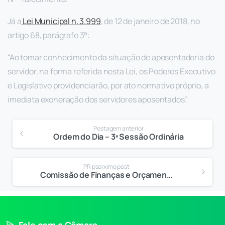
Já a
Lei Municipal n. 3.999
, de 12 de janeiro de 2018, no
artigo 68, parágrafo 3°:
“Ao tomar conhecimento da situação de aposentadoria do
servidor, na forma referida nesta Lei, os Poderes Executivo
e Legislativo providenciarão, por ato normativo próprio, a
imediata exoneração dos servidores aposentados”.
Postagem anterior
Ordem do Dia – 3ª Sessão Ordinária
PR psorximo post
Comissão de Finanças e Orçamento convida para audiência pública na próxima segunda (22)
Fale com a Câmara