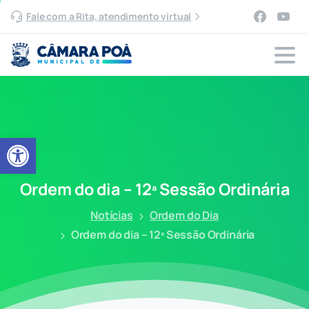
Fale com a Rita, atendimento virtual
Abrir a barra de ferramentas
Ordem
do
dia
–
12ª
Sessão
Ordinária
Notícias
Ordem do Dia
Ordem do dia – 12ª Sessão Ordinária