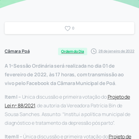
0
Câmara Poá
28 de janeiro de 2022
Ordem do Dia
A 1ª
S
essão
O
rdinária será realizada no dia 01 de
fevereiro de 2022, às 17 horas, com transmissão ao
vivo pelo Facebook d
a
C
âmara
M
unicipal de Poá
.
Item
I
–
Unica discussão e primeira votação do
P
rojeto de
L
ei nº 88/2021
, de autoria da Vereadora Patrícia Bin de
Sousa Sanches. Assunto: “Institui a política municipal de
diagnóstico e tratamento da depressão pós parto”.
Item
II
–
Única discussão e primeira votação do
P
rojeto de