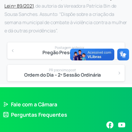
L
ei nº 89/2021
, de autoria da Vereadora Patrícia Bin de
Sousa Sanches. Assunto: “Dispõe sobre a criação da
semana municipal de combate à violência contra a mulher
e dá outras providências”.
Postagem anterior
Pregão Presencial 04/21
PR psorximo post
Ordem do Dia – 2ª Sessão Ordinária
Fale com a Câmara
Perguntas Frequentes