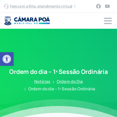
Fale com a Rita, atendimento virtual
Abrir a barra de ferramentas
Ordem
do
dia
–
1ª
Sessão
Ordinária
Notícias
Ordem do Dia
Ordem do dia – 1ª Sessão Ordinária