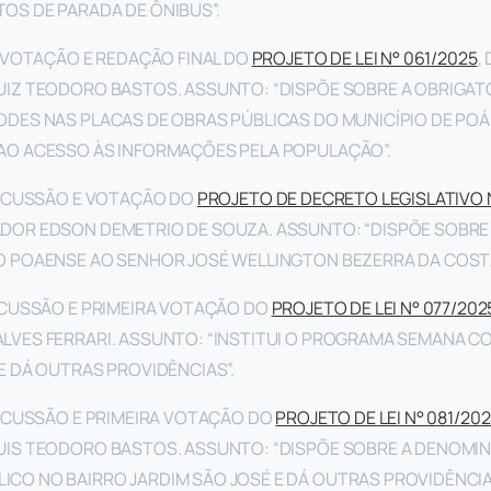
OS DE PARADA DE ÔNIBUS”.
VOTAÇÃO E REDAÇÃO FINAL DO
PROJETO DE LEI N° 061/2025
,
UIZ TEODORO BASTOS. ASSUNTO: “DISPÕE SOBRE A OBRIGAT
ODES NAS PLACAS DE OBRAS PÚBLICAS DO MUNICÍPIO DE POÁ
AO ACESSO ÀS INFORMAÇÕES PELA POPULAÇÃO”.
ISCUSSÃO E VOTAÇÃO DO
PROJETO DE DECRETO LEGISLATIVO 
ADOR EDSON DEMETRIO DE SOUZA. ASSUNTO: “DISPÕE SOBR
O POAENSE AO SENHOR JOSÉ WELLINGTON BEZERRA DA COSTA
SCUSSÃO E PRIMEIRA VOTAÇÃO DO
PROJETO DE LEI N° 077/202
LVES FERRARI. ASSUNTO: “INSTITUI O PROGRAMA SEMANA C
E DÁ OUTRAS PROVIDÊNCIAS”.
SCUSSÃO E PRIMEIRA VOTAÇÃO DO
PROJETO DE LEI N° 081/20
UIS TEODORO BASTOS. ASSUNTO: “DISPÕE SOBRE A DENOMI
CO NO BAIRRO JARDIM SÃO JOSÉ E DÁ OUTRAS PROVIDÊNCIA