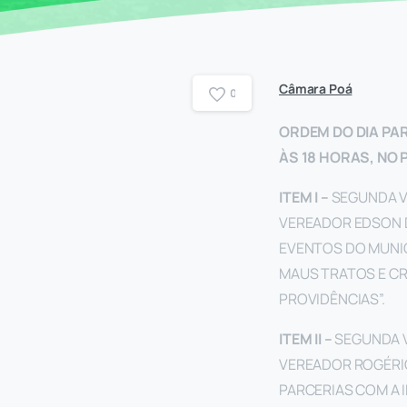
Câmara Poá
0
ORDEM DO DIA PAR
ÀS 18 HORAS, NO
ITEM I –
SEGUNDA V
VEREADOR EDSON D
EVENTOS DO MUNIC
MAUS TRATOS E CR
PROVIDÊNCIAS”.
ITEM II –
SEGUNDA V
VEREADOR ROGÉRIO
PARCERIAS COM A 