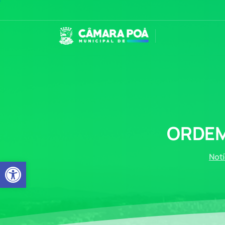
ORDE
Notí
Abrir a barra de ferramentas