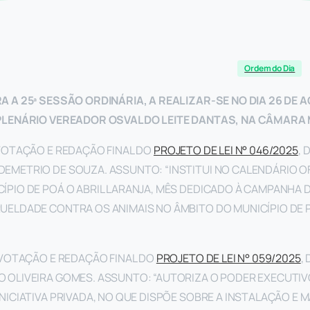
Ordem do Dia
A A 25ª SESSÃO ORDINÁRIA, A REALIZAR-SE NO DIA 26 DE 
 PLENÁRIO VEREADOR OSVALDO LEITE DANTAS, NA CÂMARA 
OTAÇÃO E REDAÇÃO FINAL DO
PROJETO DE LEI N° 046/2025
, 
EMETRIO DE SOUZA. ASSUNTO: “INSTITUI NO CALENDÁRIO OFI
ÍPIO DE POÁ O ABRIL LARANJA, MÊS DEDICADO À CAMPANHA
UELDADE CONTRA OS ANIMAIS NO ÂMBITO DO MUNICÍPIO DE 
OTAÇÃO E REDAÇÃO FINAL DO
PROJETO DE LEI N° 059/2025
,
 OLIVEIRA GOMES. ASSUNTO: “AUTORIZA O PODER EXECUTIV
INICIATIVA PRIVADA, NO QUE DISPÕE SOBRE A INSTALAÇÃO E