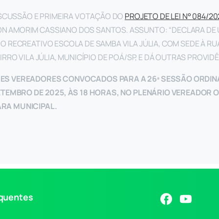
ISCUSSÃO E PRIMEIRA VOTAÇÃO DO
PROJETO DE LEI N° 084/20
 AMORIM CASSIANO DOS SANTOS. ASSUNTO: “DECLARA DE U
O RECREATIVO ESCOLA DE SAMBA VILA JÚLIA, COM SEDE À RUA
IRRO VILA JÚLIA, MUNICÍPIO DE POÁ/SP, E DÁ OUTRAS PROVIDÊ
ES VEREADORES CONVOCADOS PARA A 26ª SESSÃO ORDINÁ
SETEMBRO DE 2025, ÀS 18 HORAS, NO PLENÁRIO VEREADOR 
RA MUNICIPAL.
equentes