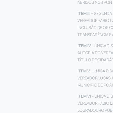
ABRIGOS NOS PONT
ITEM III
– SEGUNDA 
VEREADOR FABIO L
INCLUSÃO DE QR C
TRANSPARÊNCIA E 
ITEM IV
– ÚNICA D
AUTORIA DO VERE
TÍTULO DE CIDADÃ
ITEM V
– ÚNICA DI
VEREADOR LUCAS A
MUNICÍPIO DE POÁ 
ITEM VI
– ÚNICA DI
VEREADOR FABIO L
LOGRADOURO PÚBLI