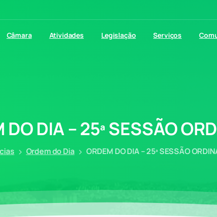
Câmara
Atividades
Legislação
Serviços
Comu
M
DO
DIA
–
25ª
SESSÃO
ORD
cias
Ordem do Dia
ORDEM DO DIA – 25ª SESSÃO ORDIN