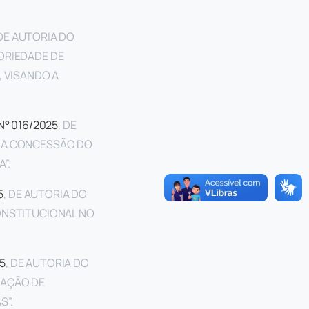
 DE AUTORIA DO
ORIEDADE DE
, VISANDO A
N° 016/2025
, DE
E A CONCESSÃO DO
”.
5
, DE AUTORIA DO
ONSTITUCIONAL NO
25
, DE AUTORIA DO
NAÇÃO DE
S”.