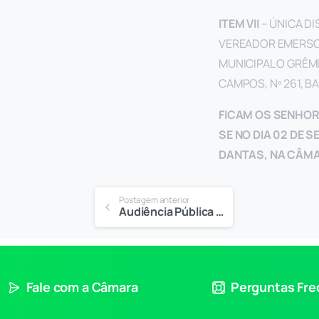
ITEM VII
– ÚNICA D
VEREADOR EMERSON
MUNICIPAL O GRÊMI
CAMPOS, Nº 261, BA
FICAM OS SENHOR
SE NO DIA 02 DE 
DANTAS, NA CÂMA
Postagem anterior
Audiência Pública – PPA 2026-2029
Fale com a Câmara
Perguntas Fr