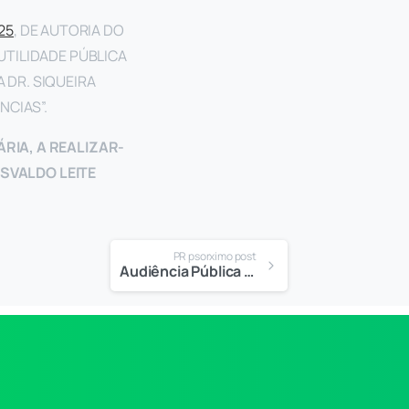
25
, DE AUTORIA DO
TILIDADE PÚBLICA
 DR. SIQUEIRA
NCIAS”.
RIA, A REALIZAR-
OSVALDO LEITE
PR psorximo post
Audiência Pública – 2º Quadrimestre 2025 – Finanças