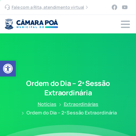
Fale com a Rita, atendimento virtual
Abrir a barra de ferramentas
Ordem
do
Dia
–
2ª
Sessão
Extraordinária
Notícias
Extraordinárias
Ordem do Dia – 2ª Sessão Extraordinária