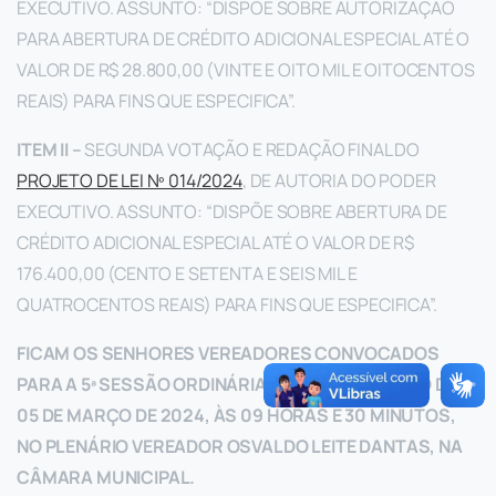
EXECUTIVO. ASSUNTO: “DISPÕE SOBRE AUTORIZAÇÃO
PARA ABERTURA DE CRÉDITO ADICIONAL ESPECIAL ATÉ O
VALOR DE R$ 28.800,00 (VINTE E OITO MIL E OITOCENTOS
REAIS) PARA FINS QUE ESPECIFICA”.
ITEM II –
SEGUNDA VOTAÇÃO E REDAÇÃO FINAL DO
PROJETO DE LEI Nº 014/2024
, DE AUTORIA DO PODER
EXECUTIVO. ASSUNTO: “DISPÕE SOBRE ABERTURA DE
CRÉDITO ADICIONAL ESPECIAL ATÉ O VALOR DE R$
176.400,00 (CENTO E SETENTA E SEIS MIL E
QUATROCENTOS REAIS) PARA FINS QUE ESPECIFICA”.
FICAM OS SENHORES VEREADORES CONVOCADOS
PARA A 5ª SESSÃO ORDINÁRIA, A REALIZAR-SE NO DIA
05 DE MARÇO DE 2024, ÀS 09 HORAS E 30 MINUTOS,
NO PLENÁRIO VEREADOR OSVALDO LEITE DANTAS, NA
CÂMARA MUNICIPAL.