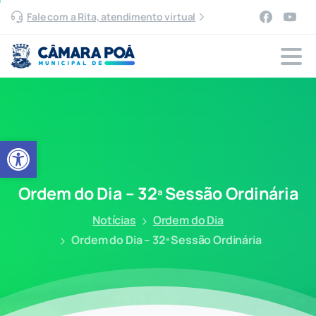
Fale com a Rita, atendimento virtual
Abrir a barra de ferramentas
Ordem
do
Dia
–
32ª
Sessão
Ordinária
Notícias
Ordem do Dia
Ordem do Dia – 32ª Sessão Ordinária