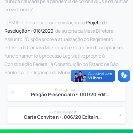
pública causada pela pandemia de coronavírus e dá outras
providências”.
ITEM II – ​Única discussão e votação do
Projeto de
Resolução nº 018/2020​
, de autoria da Mesa Diretora.
Assunto: “Dispõe sobre a atualização do Regimento
Interno da Câmara Municipal de Poá a fim de adaptar seu
funcionamento e processo Legislativo próprio à
Constituição Federal, à Constituição do Estado de São
Paulo e à Lei Orgânica do Município”.
Postagem anterior
Pregão Presencial n º. 001/20 Edital nº. 006/20 Processo nº. 104/20
PR psorximo post
Carta Convite n º. 006/20 Edital nº. 007/20 Processo nº. 204/20