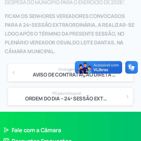
DESPESA DO MUNICÍPIO PARA O EXERCÍCIO DE 2026”.
FICAM OS SENHORES VEREADORES CONVOCADOS
PARA A 24ª SESSÃO EXTRAORDINÁRIA, A REALIZAR-SE
LOGO APÓS O TÉRMINO DA PRESENTE SESSÃO, NO
PLENÁRIO VEREADOR OSVALDO LEITE DANTAS, NA
CÂMARA MUNICIPAL.
Postagem anterior
AVISO DE CONTRATAÇÃO DIRETA Nº 038/2025
PR psorximo post
ORDEM DO DIA – 24ª SESSÃO EXTRAORDINÁRIA
Fale com a Câmara
Perguntas Frequentes