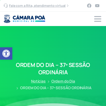
Fale com a Rita, atendimento virtual
Abrir a barra de ferramentas
ORDEM
DO
DIA
–
37ª
SESSÃO
ORDINÁRIA
Notícias
Ordem do Dia
ORDEM DO DIA – 37ª SESSÃO ORDINÁRIA