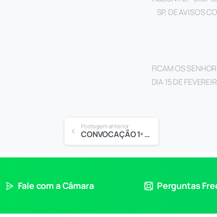
SP, DE AVISOS 
FICAM OS SENHOR
DIA 15 DE FEVERE
Postagem anterior
CONVOCAÇÃO 1ª e 2ª SESSÃO EXTRAORDINÁRIA
Fale com a Câmara
Perguntas Fr