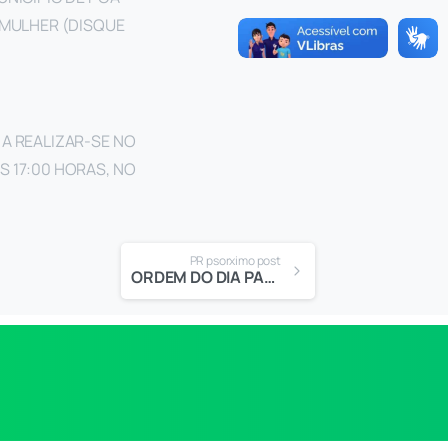
 MULHER (DISQUE
A REALIZAR-SE NO
S 17:00 HORAS, NO
PR psorximo post
ORDEM DO DIA PARA A 2ª SESSÃO ORDINÁRIA 2018