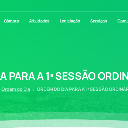
Câmara
Atividades
Legislação
Serviços
Comu
IA
PARA
A
1ª
SESSÃO
ORDIN
Ordem do Dia
ORDEM DO DIA PARA A 1ª SESSÃO ORDINÁR