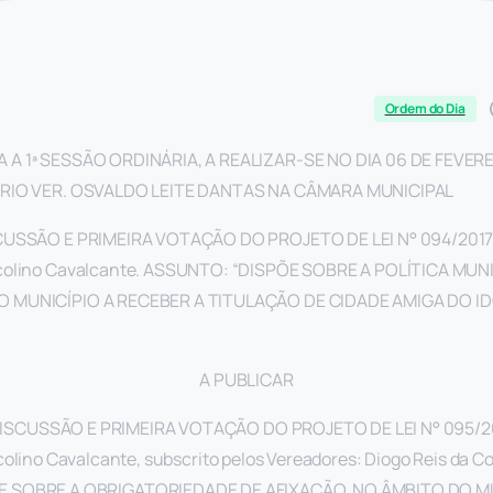
Ordem do Dia
 A 1ª SESSÃO ORDINÁRIA, A REALIZAR-SE NO DIA 06 DE FEVERE
ÁRIO VER. OSVALDO LEITE DANTAS NA CÂMARA MUNICIPAL
CUSSÃO E PRIMEIRA VOTAÇÃO DO PROJETO DE LEI N° 094/2017, 
rcolino Cavalcante. ASSUNTO: “DISPÕE SOBRE A POLÍTICA MUN
O MUNICÍPIO A RECEBER A TITULAÇÃO DE CIDADE AMIGA DO I
A PUBLICAR
DISCUSSÃO E PRIMEIRA VOTAÇÃO DO PROJETO DE LEI N° 095/201
olino Cavalcante, subscrito pelos Vereadores: Diogo Reis da Cost
E SOBRE A OBRIGATORIEDADE DE AFIXAÇÃO, NO ÂMBITO DO MU