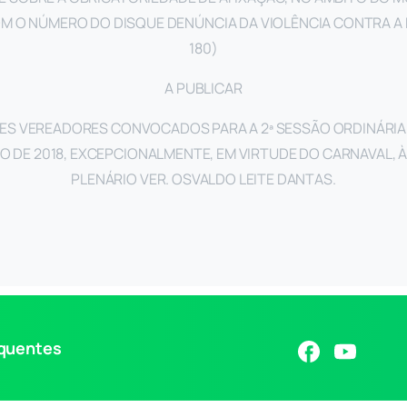
COM O NÚMERO DO DISQUE DENÚNCIA DA VIOLÊNCIA CONTRA A
180)
A PUBLICAR
ES VEREADORES CONVOCADOS PARA A 2ª SESSÃO ORDINÁRIA 
IRO DE 2018, EXCEPCIONALMENTE, EM VIRTUDE DO CARNAVAL, À
PLENÁRIO VER. OSVALDO LEITE DANTAS.
equentes