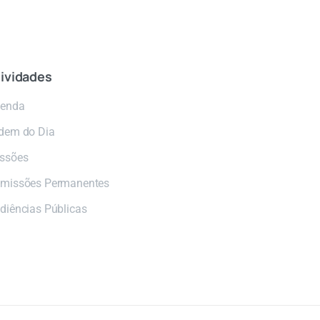
ividades
enda
dem do Dia
ssões
missões Permanentes
diências Públicas