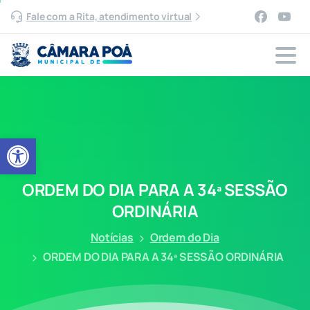
Fale com a Rita, atendimento virtual
Abrir a barra de ferramentas
ORDEM
DO
DIA
PARA
A
34ª
SESSÃO
ORDINÁRIA
Notícias
Ordem do Dia
ORDEM DO DIA PARA A 34ª SESSÃO ORDINÁRIA