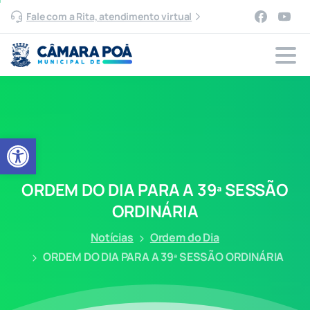
Fale com a Rita, atendimento virtual
Abrir a barra de ferramentas
ORDEM
DO
DIA
PARA
A
39ª
SESSÃO
ORDINÁRIA
Notícias
Ordem do Dia
ORDEM DO DIA PARA A 39ª SESSÃO ORDINÁRIA