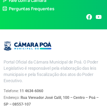
Fale com a Câmara
Perguntas Frequentes
Portal Oficial da Câmara Municipal de Poá. O Poder
Legislativo é responsável pela elaboração das leis
municipais e pela fiscalização dos atos do Poder
Executivo.
Telefone:
11 4634-6060
Endereço:
Rua Vereador José Calil, 100 – Centro – Poá –
SP – 08557-107