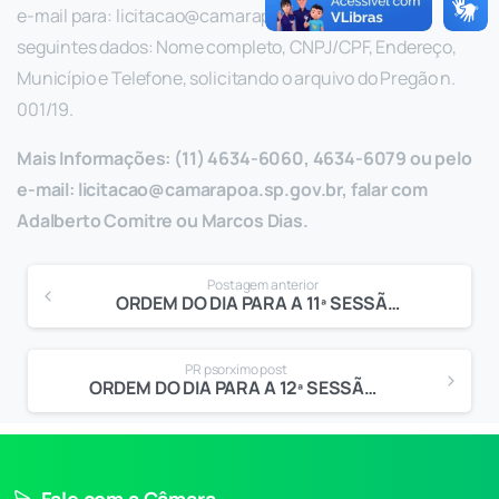
e-mail para:
licitacao@camarapoa.sp.gov.br
, com os
seguintes dados: Nome completo, CNPJ/CPF, Endereço,
Município e Telefone, solicitando o arquivo do Pregão n.
001/19.
Mais Informações: (11) 4634-6060, 4634-6079 ou pelo
e-mail:
licitacao@camarapoa.sp.gov.br
, falar com
Adalberto Comitre ou Marcos Dias.
Postagem anterior
ORDEM DO DIA PARA A 11ª SESSÃO ORDINÁRIA
PR psorximo post
ORDEM DO DIA PARA A 12ª SESSÃO ORDINÁRIA
Fale com a Câmara