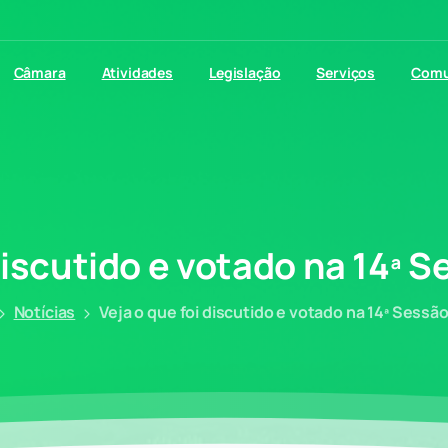
Câmara
Atividades
Legislação
Serviços
Comu
iscutido
e
votado
na
14ª
S
Notícias
Veja o que foi discutido e votado na 14ª Sessão