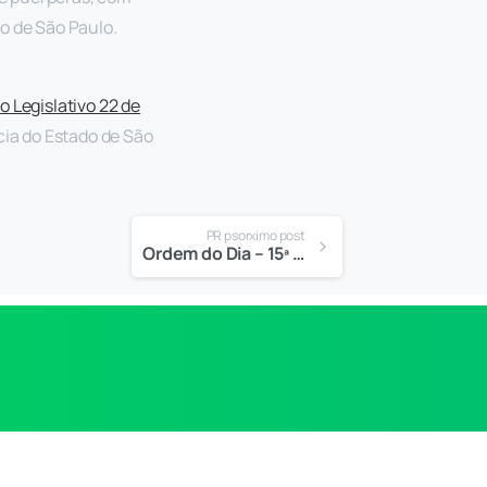
o de São Paulo.
o Legislativo 22 de
cia do Estado de São
PR psorximo post
Ordem do Dia – 15ª Sessão Ordinária