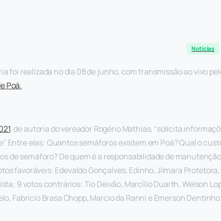
Notícias
ia foi realizada no dia 08 de junho, com transmissão ao vivo pe
e Poá.
021
, de autoria do vereador Rogério Mathias, “solicita informaç
e” Entre elas: Quantos semáforos existem em Poá? Qual o cus
os de semáforo? De quem é a responsabilidade de manutenção
otos favoráveis: Edevaldo Gonçalves, Edinho, Jilmara Protetora,
ista; 9 votos contrários:
Tio Deivão, Marcílio Duarth, Welson Lop
Melo, Fabrício Brasa Chopp, Marcio da Ranni e Emerson Dentinh