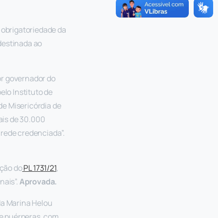
a obrigatoriedade da
destinada ao
or governador do
elo Instituto de
de Misericórdia de
ais de 30.000
 rede credenciada”.
ação do
PL 1731/21
,
nais”.
Aprovada.
ada Marina Helou
 e puérperas, com