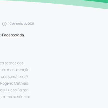
10 de junho de 2021
lo
Facebook da
ões acerca dos
to de manutenção
 dos semáforos?
 Rogério Mathias,
es, Lucas Ferrari,
o; e uma ausência: