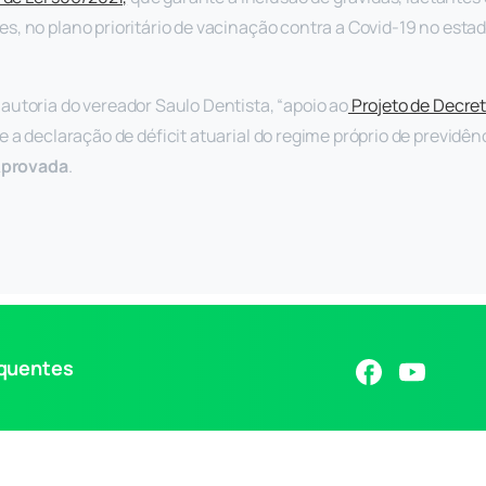
, no plano prioritário de vacinação contra a Covid-19 no estad
e autoria do vereador Saulo Dentista, “apoio ao
Projeto de Decret
e a declaração de déficit atuarial do regime próprio de previdên
provada
.
equentes