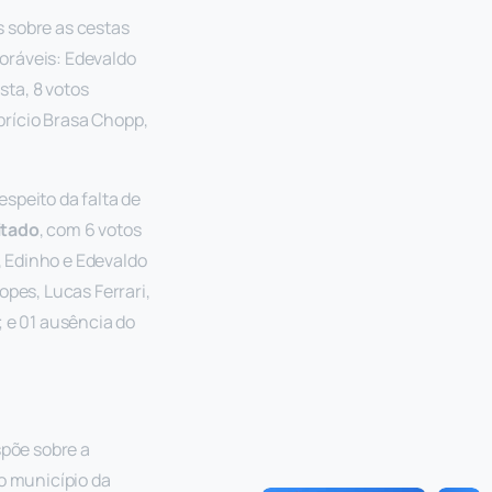
s sobre as cestas
oráveis: Edevaldo
sta, 8 votos
abrício Brasa Chopp,
espeito da falta de
itado
, com 6 votos
a, Edinho e Edevaldo
opes, Lucas Ferrari,
; e 01 ausência do
spõe sobre a
o município da