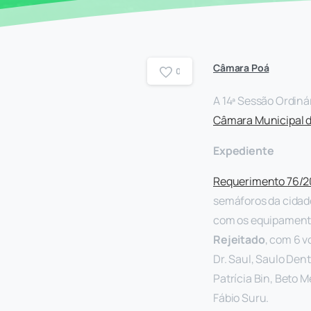
Câmara Poá
0
A 14ª Sessão Ordinár
Câmara Municipal d
Expediente
Requerimento 76/2
semáforos da cidad
com os equipament
Rejeitado
, com 6 v
Dr. Saul, Saulo Dent
Patrícia Bin, Beto 
Fábio Suru.