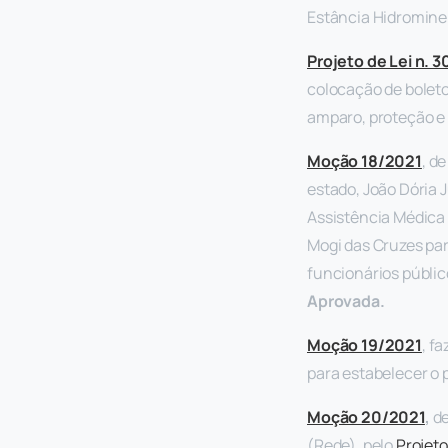
Estância Hidrominer
Projeto de Lei n. 
colocação de boleto
amparo, proteção e
Moção 18/2021
, d
estado, João Dória J
Assistência Médica 
Mogi das Cruzes pa
funcionários públic
Aprovada.
Moção 19/2021
, f
para estabelecer o 
Moção 20/2021
,
de
(Rede), pelo
Projeto