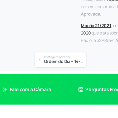
ou sem comorbidades
Aprovada
.
Moção 21/2021
, d
2020
que trata sobr
Paulo, a SSPRrev”.
A
Postagem anterior
Ordem do Dia – 14ª Sessão Ordinária
Fale com a Câmara
Perguntas Fr