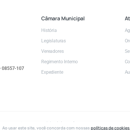
Câmara
Municipal
At
História
Ag
Legislaturas
Or
Vereadores
Se
Regimento Interno
Co
 – 08557-107
Expediente
Au
2026 © Câmara Municipal de Poá
Ao usar este site, você concorda com nossas
políticas de cookies