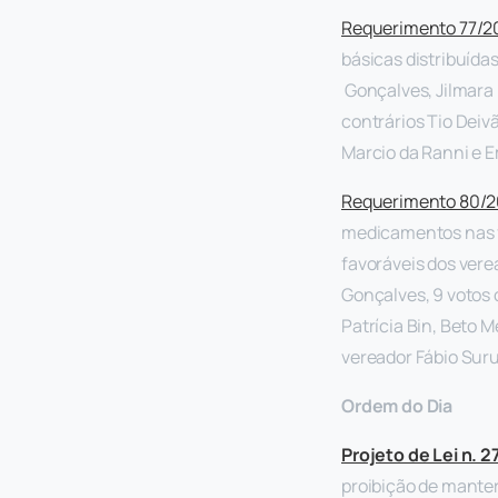
Requerimento 77/2
básicas distribuídas
Gonçalves, Jilmara K
contrários Tio Deivã
Marcio da Ranni e 
Requerimento 80/2
medicamentos nas f
favoráveis dos verea
Gonçalves, 9 votos 
Patrícia Bin, Beto 
vereador Fábio Suru
Ordem do Dia
Projeto de Lei n. 
proibição de mante