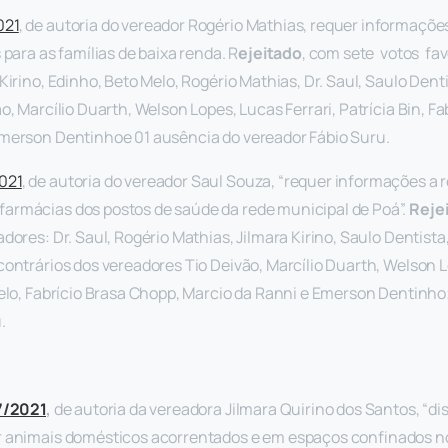
021
, de autoria do vereador Rogério Mathias, requer informaçõe
 para as famílias de baixa renda. R
ejeitado
, com sete votos fav
irino, Edinho, Beto Melo, Rogério Mathias, Dr. Saul, Saulo Denti
o, Marcílio Duarth, Welson Lopes, Lucas Ferrari, Patrícia Bin, F
Emerson Dentinhoe 01 ausência do vereador Fábio Suru.
021
, de autoria do vereador Saul Souza, “requer informações a r
armácias dos postos de saúde da rede municipal de Poá”.
Reje
dores: Dr. Saul, Rogério Mathias, Jilmara Kirino, Saulo Dentist
contrários dos vereadores Tio Deivão, Marcílio Duarth, Welson L
Melo, Fabrício Brasa Chopp, Marcio da Ranni e Emerson Dentinho
.
27/2021
,
de autoria da vereadora Jilmara Quirino dos Santos, “di
r animais domésticos acorrentados e em espaços confinados n