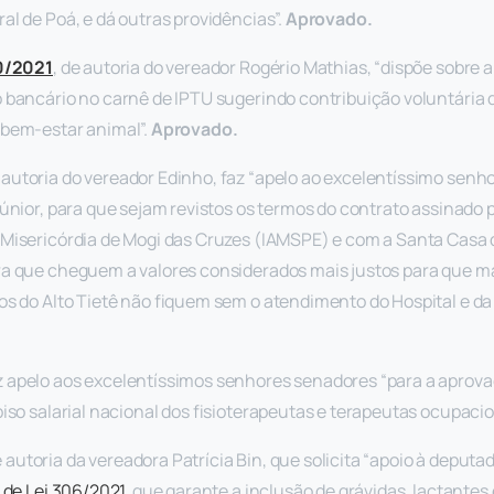
al de Poá, e dá outras providências”.
Aprovado.
30/2021
, de autoria do vereador Rogério Mathias, “dispõe sobre 
 bancário no carnê de IPTU sugerindo contribuição voluntária 
 bem-estar animal”.
Aprovado.
e autoria do vereador Edinho, faz “apelo ao excelentíssimo senh
únior, para que sejam revistos os termos do contrato assinado p
Misericórdia de Mogi das Cruzes (IAMSPE) e com a Santa Casa 
ra que cheguem a valores considerados mais justos para que m
os do Alto Tietê não fiquem sem o atendimento do Hospital e da
az apelo aos excelentíssimos senhores senadores “para a aprov
piso salarial nacional dos fisioterapeutas e terapeutas ocupacio
 autoria da vereadora Patrícia Bin, que solicita “apoio à deput
 de Lei 306/2021,
que garante a inclusão de grávidas, lactantes