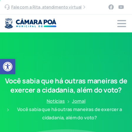
Fale com a Rita, atendimento virtual
Abrir a barra de ferramentas
Você
sabia
que
há
outras
maneiras
de
exercer
a
cidadania,
além
do
voto?
Notícias
Jornal
Você sabia que há outras maneiras de exercer a
cidadania, além do voto?