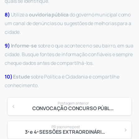
quais se identifique.
8)
Utilize a
ouvidoria pública
do governo municipal como
um canal de denúncias ou sugestões de melhorias para a
cidade.
9)
Informe-se
sobre o que acontece no seu bairro, em sua
cidade. Busque fontes de informação confiáveis e sempre
cheque dados antes de compartilhá-los.
10)
Estude
sobre Política e Cidadania e compartilhe
conhecimento.
Postagem anterior
CONVOCAÇÃO CONCURSO PÚBLICO N. 001/15
PR psorximo post
3ª e 4ª SESSÕES EXTRAORDINÁRIAS DE 2020