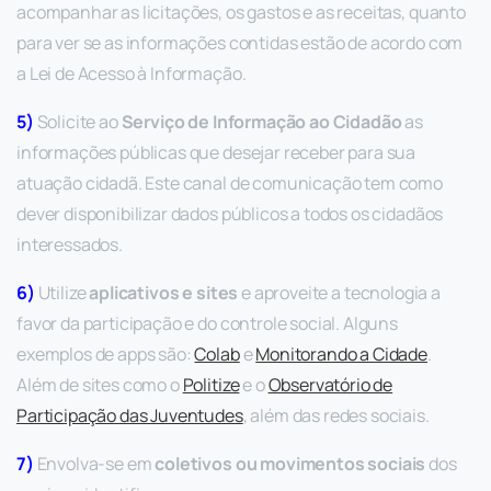
acompanhar as licitações, os gastos e as receitas, quanto
para ver se as informações contidas estão de acordo com
a Lei de Acesso à Informação.
5)
Solicite ao
Serviço de Informação ao Cidadão
as
informações públicas que desejar receber para sua
atuação cidadã. Este canal de comunicação tem como
dever disponibilizar dados públicos a todos os cidadãos
interessados.
6)
Utilize
aplicativos e sites
e aproveite a tecnologia a
favor da participação e do controle social. Alguns
exemplos de apps são:
Colab
e
Monitorando a Cidade
.
Além de sites como o
Politize
e o
Observatório de
Participação das Juventudes
, além das redes sociais.
7)
Envolva-se em
coletivos ou movimentos sociais
dos