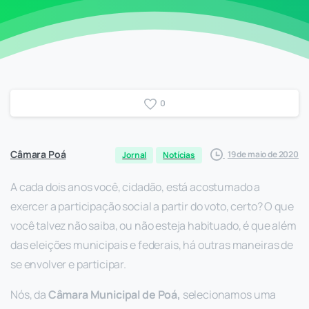
0
Câmara Poá
19 de maio de 2020
Jornal
Notícias
A cada dois anos você, cidadão, está acostumado a
exercer a participação social a partir do voto, certo? O que
você talvez não saiba, ou não esteja habituado, é que além
das eleições municipais e federais, há outras maneiras de
se envolver e participar.
Nós, da
Câmara Municipal de Poá,
selecionamos uma