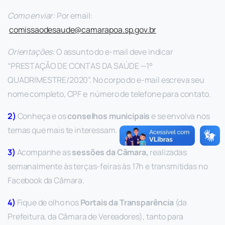
Como enviar:
Por email:
comissaodesaude@camarapoa.sp.gov.br
Orientações:
O assunto do e-mail deve indicar
“PRESTAÇÃO DE CONTAS DA SAÚDE —1°
QUADRIMESTRE/2020”. No corpo do e-mail escreva seu
nome completo, CPF e número de telefone para contato.
2)
Conheça e os
conselhos municipais
e se envolva nos
temas que mais te interessam.
3)
Acompanhe as
sessões da Câmara,
realizadas
semanalmente às terças-feiras às 17h e transmitidas no
Facebook da Câmara.
4)
Fique de olho nos
Portais da Transparência
(da
Prefeitura, da Câmara de Vereadores), tanto para