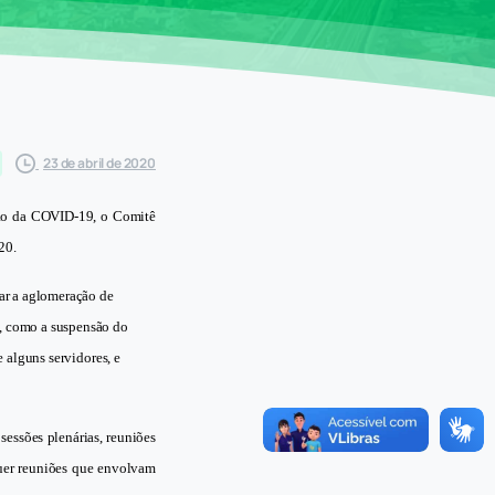
23 de abril de 2020
ção da COVID-19, o Comitê
20.
ar a aglomeração de
, como a suspensão do
 alguns servidores, e
sessões plenárias, reuniões
quer reuniões que envolvam