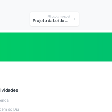
PR psorximo post
Projeto da Lei de Diretrizes Orçamentárias entra em tramitação na Câmara Municipal
ividades
enda
dem do Dia