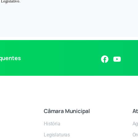
 Legislativo.
equentes
Câmara
Municipal
At
História
Ag
Legislaturas
Or