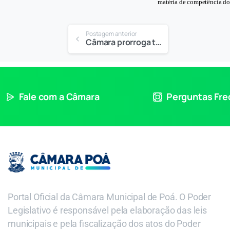
matéria de competência do
Postagem anterior
Câmara prorroga trabalho remoto para conter coronavírus
Fale com a Câmara
Perguntas Fr
Portal Oficial da Câmara Municipal de Poá. O Poder
Legislativo é responsável pela elaboração das leis
municipais e pela fiscalização dos atos do Poder