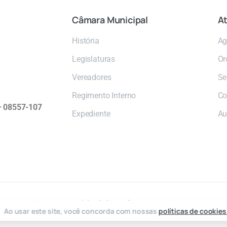
Câmara
Municipal
At
História
Ag
Legislaturas
Or
Vereadores
Se
Regimento Interno
Co
 – 08557-107
Expediente
Au
2026 © Câmara Municipal de Poá
Ao usar este site, você concorda com nossas
políticas de cookies