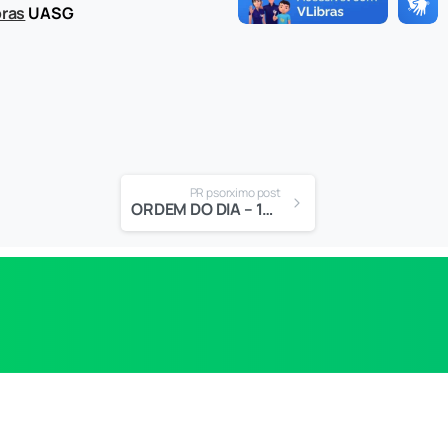
ras
UASG
PR psorximo post
ORDEM DO DIA – 12ª SESSÃO EXTRAORDINÁRIA