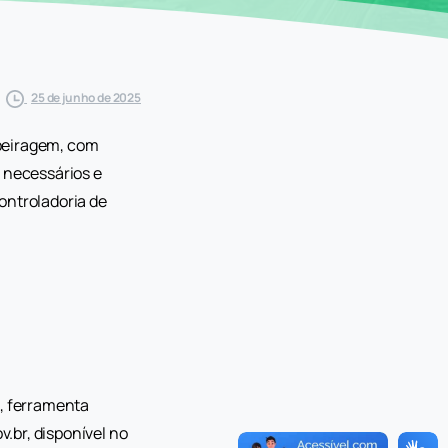
25 de junho de 2025
opeiragem, com
s necessários e
ontroladoria de
o, ferramenta
.br, disponível no