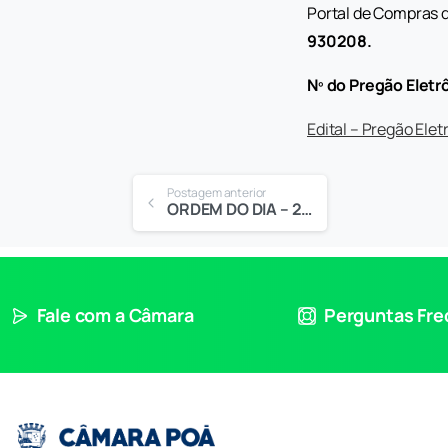
Portal de Compras d
930208.
Nº do Pregão Eletr
Edital – Pregão Elet
Postagem anterior
ORDEM DO DIA – 21ª SESSÃO ORDINÁRIA
Fale com a Câmara
Perguntas Fr