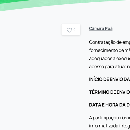
Câmara Poá
0
Contratação de emp
fornecimento de mão
adequados à execuçã
acesso para atuar 
INÍCIO DE ENVIO 
TÉRMINO DE ENVI
DATA E HORA DA D
A participação dos 
informatizada integ