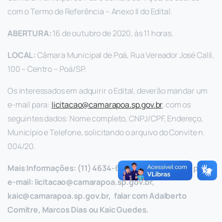
com o Termo de Referência – Anexo II do Edital.
ABERTURA:
16 de outubro de 2020, às 11 horas.
LOCAL:
Câmara Municipal de Poá, Rua Vereador José Calil,
100 – Centro – Poá/SP.
Os interessados em adquirir o Edital, deverão mandar um
e-mail para:
licitacao@camarapoa.sp.gov.br
, com os
seguintes dados: Nome completo, CNPJ/CPF, Endereço,
Município e Telefone, solicitando o arquivo do Convite n.
004/20.
Mais Informações: (11) 4634-6060, 4634-6079 ou pelo
e-mail:
licitacao@camarapoa.sp.gov.br
,
kaic@camarapoa.sp.gov.br
, falar com Adalberto
Comitre, Marcos Dias ou Kaic Guedes.