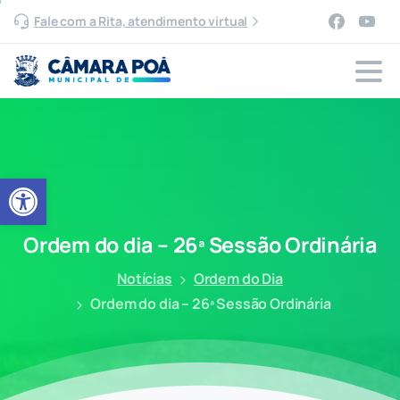
Fale com a Rita, atendimento virtual
Abrir a barra de ferramentas
Ordem
do
dia
–
26ª
Sessão
Ordinária
Notícias
Ordem do Dia
Ordem do dia – 26ª Sessão Ordinária