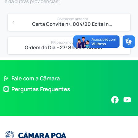
e dá outras providências”.
Postagem anterior
Carta Convite nº. 004/20 Edital nº. 004/20 Processo nº. 146/20
PR psorximo post
Ordem do Dia – 27ª Sessão Ordinária
Fale com a Câmara
Perguntas Frequentes