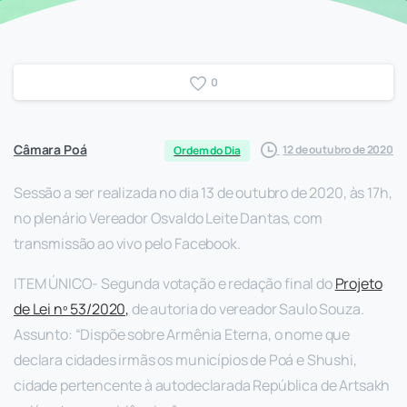
0
Câmara Poá
12 de outubro de 2020
Ordem do Dia
Sessão a ser realizada no dia 13 de outubro de 2020, às 17h,
no plenário Vereador Osvaldo Leite Dantas, com
transmissão ao vivo pelo Facebook.
ITEM ÚNICO- ​Segunda votação e redação final do
Projeto
de Lei nº 53/2020​,
de autoria do vereador Saulo Souza.
Assunto: “Dispõe sobre Armênia Eterna, o nome que
declara cidades irmãs os municípios de Poá e Shushi,
cidade pertencente à autodeclarada República de Artsakh