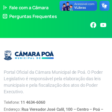
Fale com a Câmara
Perguntas Frequentes
Portal Oficial da Câmara Municipal de Poá. O Poder
Legislativo é responsável pela elaboração das leis
municipais e pela fiscalização dos atos do Poder
Executivo.
Telefone:
11 4634-6060
Endereço:
Rua Vereador José Calil, 100 – Centro – Poá –