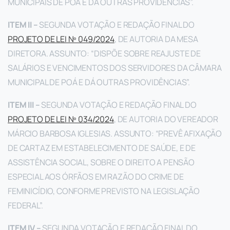
MUNICIPAIS DE POÁ E DÁ OUTRAS PROVIDÊNCIAS”.
ITEM II –
SEGUNDA VOTAÇÃO E REDAÇÃO FINAL DO
PROJETO DE LEI Nº 049/2024
, DE AUTORIA DA MESA
DIRETORA. ASSUNTO: “DISPÕE SOBRE REAJUSTE DE
SALÁRIOS E VENCIMENTOS DOS SERVIDORES DA CÂMARA
MUNICIPAL DE POÁ E DÁ OUTRAS PROVIDÊNCIAS”.
ITEM III –
SEGUNDA VOTAÇÃO E REDAÇÃO FINAL DO
PROJETO DE LEI Nº 034/2024
, DE AUTORIA DO VEREADOR
MÁRCIO BARBOSA IGLESIAS. ASSUNTO: “PREVÊ AFIXAÇÃO
DE CARTAZ EM ESTABELECIMENTO DE SAÚDE, E DE
ASSISTÊNCIA SOCIAL, SOBRE O DIREITO A PENSÃO
ESPECIAL AOS ÓRFÃOS EM RAZÃO DO CRIME DE
FEMINICÍDIO, CONFORME PREVISTO NA LEGISLAÇÃO
FEDERAL”.
ITEM IV –
SEGUNDA VOTAÇÃO E REDAÇÃO FINAL DO