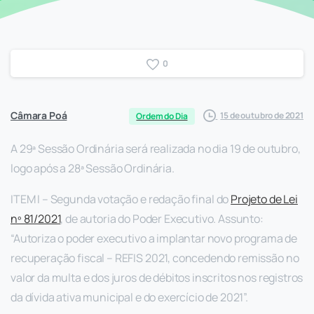
0
Câmara Poá
15 de outubro de 2021
Ordem do Dia
A 29ª Sessão Ordinária será realizada no dia 19 de outubro,
logo após a 28ª Sessão Ordinária.
ITEM I – Segunda votação e redação final do
Projeto de Lei
nº 81/2021
, de autoria do Poder Executivo. Assunto:
“Autoriza o poder executivo a implantar novo programa de
recuperação fiscal – REFIS 2021, concedendo remissão no
valor da multa e dos juros de débitos inscritos nos registros
da dívida ativa municipal e do exercício de 2021”.