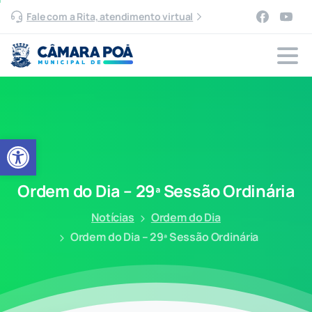
Fale com a Rita, atendimento virtual
Abrir a barra de ferramentas
Ordem
do
Dia
–
29ª
Sessão
Ordinária
Notícias
Ordem do Dia
Ordem do Dia – 29ª Sessão Ordinária