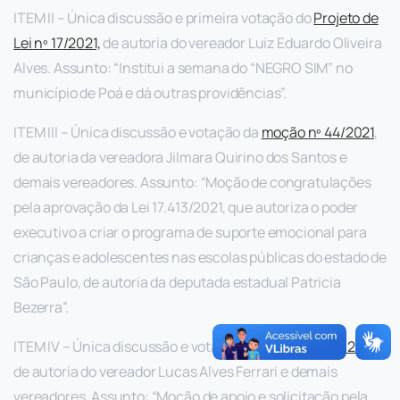
ITEM II – Única discussão e primeira votação do
Projeto de
Lei nº 17/2021,
de autoria do vereador Luiz Eduardo Oliveira
Alves. Assunto: “Institui a semana do “NEGRO SIM” no
município de Poá e dá outras providências”.
ITEM III – Única discussão e votação da
moção nº 44/2021
,
de autoria da vereadora Jilmara Quirino dos Santos e
demais vereadores. Assunto: “Moção de congratulações
pela aprovação da Lei 17.413/2021, que autoriza o poder
executivo a criar o programa de suporte emocional para
crianças e adolescentes nas escolas públicas do estado de
São Paulo, de autoria da deputada estadual Patricia
Bezerra”.
ITEM IV – Única discussão e votação da
moção nº 45/2021
,
de autoria do vereador Lucas Alves Ferrari e demais
vereadores. Assunto: “Moção de apoio e solicitação pela