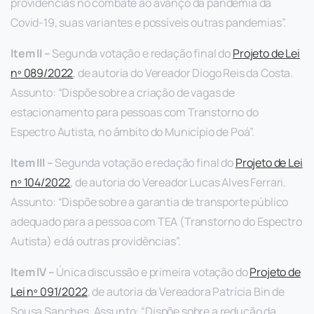
providências no combate ao avanço da pandemia da
Covid-19, suas variantes e possíveis outras pandemias”.
Item
II
–
Segunda votação e redação final do
P
rojeto de
L
ei
nº 089/2022
, de autoria do Vereador Diogo Reis da Costa.
Assunto: “Dispõe sobre a criação de vagas de
estacionamento para pessoas com Transtorno do
Espectro Autista, no âmbito do Município de Poá”.
Item
III
–
Segunda votação e redação final do
P
rojeto de
L
ei
nº 104/2022
, de autoria do Vereador Lucas Alves Ferrari.
Assunto: “Dispõe sobre a garantia de transporte público
adequado para a pessoa com TEA (Transtorno do Espectro
Autista) e dá outras providências”.
Item
IV
–
Única discussão e primeira votação do
P
rojeto de
L
ei nº 091/2022
, de autoria da Vereadora Patrícia Bin de
Sousa Sanches. Assunto: “Dispõe sobre a redução da