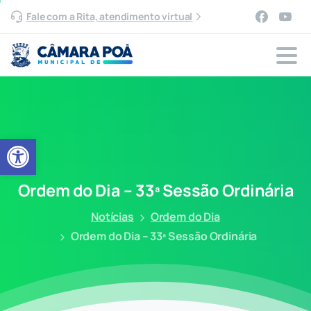
Fale com a Rita, atendimento virtual
Abrir a barra de ferramentas
Ordem
do
Dia
–
33ª
Sessão
Ordinária
Notícias
Ordem do Dia
Ordem do Dia – 33ª Sessão Ordinária