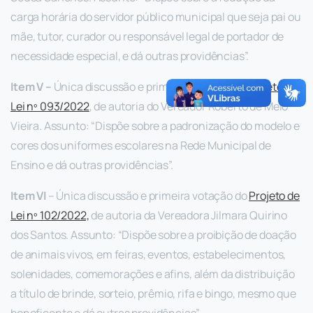
carga horária do servidor público municipal que seja pai ou
mãe, tutor, curador ou responsável legal de portador de
necessidade especial, e dá outras providências”.
Item
V
–
Única discussão e primeira votação do
P
rojeto de
L
ei nº 093/2022
, de autoria do Vereador Roberto de Melo
Vieira. Assunto: “Dispõe sobre a padronização do modelo e
cores dos uniformes escolares na Rede Municipal de
Ensino e dá outras providências”.
Item
VI
– Única discussão e primeira votação do
P
rojeto de
L
ei nº 102/2022,
de autoria da Vereadora Jilmara Quirino
dos Santos. Assunto: “Dispõe sobre a proibição de doação
de animais vivos, em feiras, eventos, estabelecimentos,
solenidades, comemorações e afins, além da distribuição
a título de brinde, sorteio, prêmio, rifa e bingo, mesmo que
beneficente e dá outras providências”.