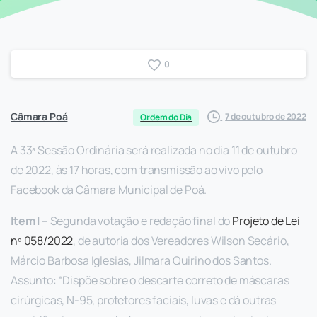
0
Câmara Poá
7 de outubro de 2022
Ordem do Dia
A 33ª Sessão Ordinária será realizada no dia 11 de outubro
de 2022, às 17 horas, com transmissão ao vivo pelo
Facebook da Câmara Municipal de Poá.
Item
I
–
Segunda votação e redação final do
P
rojeto de
L
ei
nº 058/2022
, de autoria dos Vereadores Wilson Secário,
Márcio Barbosa Iglesias, Jilmara Quirino dos Santos.
Assunto: “Dispõe sobre o descarte correto de máscaras
cirúrgicas, N-95, protetores faciais, luvas e dá outras