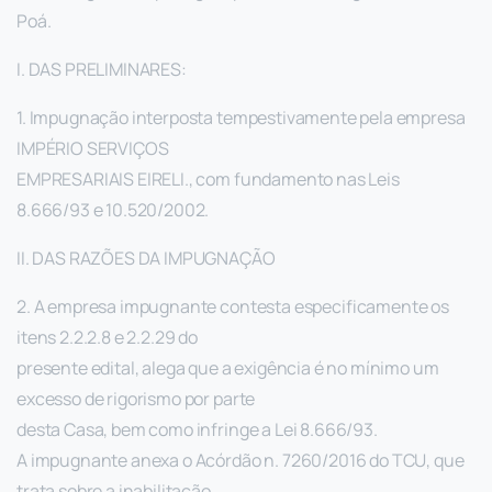
Poá.
I. DAS PRELIMINARES:
1. Impugnação interposta tempestivamente pela empresa
IMPÉRIO SERVIÇOS
EMPRESARIAIS EIRELI., com fundamento nas Leis
8.666/93 e 10.520/2002.
II. DAS RAZÕES DA IMPUGNAÇÃO
2. A empresa impugnante contesta especificamente os
itens 2.2.2.8 e 2.2.29 do
presente edital, alega que a exigência é no mínimo um
excesso de rigorismo por parte
desta Casa, bem como infringe a Lei 8.666/93.
A impugnante anexa o Acórdão n. 7260/2016 do TCU, que
trata sobre a inabilitação