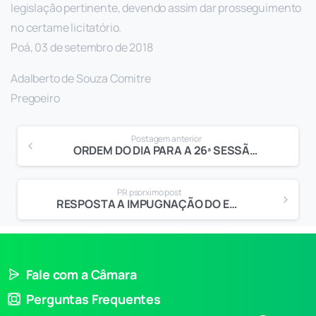
legislação pertinente, devendo assim dar prosseguimento
no certame licitatório.
Poá, 03 de setembro de 2018
Adalberto de Souza Comitre
Pregoeiro
Postagem anterior
ORDEM DO DIA PARA A 26ª SESSÃO ORDINÁRIA
PR psorximo post
RESPOSTA A IMPUGNAÇÃO DO EDITAL
Fale com a Câmara
Perguntas Frequentes