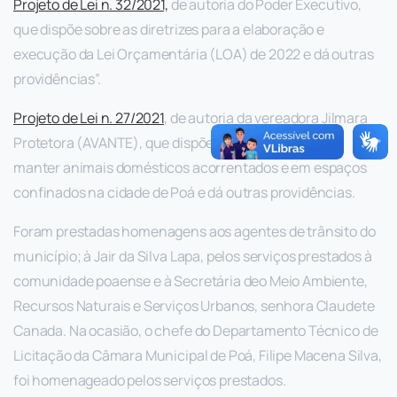
Projeto de Lei n. 32/2021,
de autoria do Poder Executivo,
que dispõe sobre as diretrizes para a elaboração e
execução da Lei Orçamentária (LOA) de 2022 e dá outras
providências”.
Projeto de Lei n. 27/2021
, de autoria da vereadora Jilmara
Protetora (AVANTE), que dispõe sobre a proibição de
manter animais domésticos acorrentados e em espaços
confinados na cidade de Poá e dá outras providências.
Foram prestadas homenagens aos agentes de trânsito do
município; à Jair da Silva Lapa, pelos serviços prestados à
comunidade poaense e à Secretária deo Meio Ambiente,
Recursos Naturais e Serviços Urbanos, senhora Claudete
Canada. Na ocasião, o chefe do Departamento Técnico de
Licitação da Câmara Municipal de Poá, Filipe Macena Silva,
foi homenageado pelos serviços prestados.