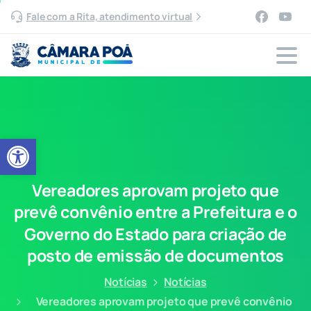
Fale com a Rita, atendimento virtual
Abrir a barra de ferramentas
Vereadores
aprovam
projeto
que
prevê
convênio
entre
a
Prefeitura
e
o
Governo
do
Estado
para
criação
de
posto
de
emissão
de
documentos
Notícias
Notícias
Vereadores aprovam projeto que prevê convênio