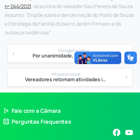
nº 044/2021
, de autoria do vereador Saul Pereira de Souza.
Assunto: “Dispõe sobre a denominação do Posto de Saúde
e Estratégia da Família do bairro Jardim Pinheiro e dá
outras providências”.
Postagem anterior
Por unanimidade, vereadores rejeitam projeto que prevê transferência da ‘taxa do lixo’ para a conta de água
PR psorximo post
Vereadores retomam atividades internas: acompanhe o que foi votado na 18ª Sessão Ordinária
Fale com a Câmara
Perguntas Frequentes