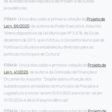
da autodeclarada República de Artsakh e dá outras
providências.
ITEM II-
Única discussão e primeira votação do
Projeto de
Lei n. 66/2020
, de autoria do Poder Executivo. Assunto:
“Altera dispositivos da Lei Municipal N° 3.678, de 04 de
dezembro de 2013, que instituiu o Conselho Municipal de
Políticas Culturais e estabeleceu diretrizes para as
políticas municipais de Cultura”.
ITEM III-
Única discussão e primeira votação do
Projeto de
Lei n. 41/2020
, de autoria da Comissão de Finanças e
Orçamento. Assunto: “Dispõe sobre a fixação dos
subsídios para vereadores do município de Poá para a
Legislatura a iniciar-se em 01/01/2021 e encerrar-se em
31/12/2024 e dá outras providências”.
ITEM IV-
Única discussão e primeira votação do
Projeto de