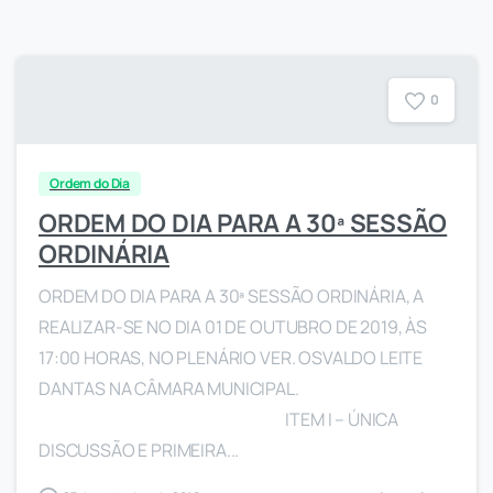
0
Ordem do Dia
ORDEM DO DIA PARA A 30ª SESSÃO
ORDINÁRIA
ORDEM DO DIA PARA A 30ª SESSÃO ORDINÁRIA, A
REALIZAR-SE NO DIA 01 DE OUTUBRO DE 2019, ÀS
17:00 HORAS, NO PLENÁRIO VER. OSVALDO LEITE
DANTAS NA CÂMARA MUNICIPAL.
ITEM I – ÚNICA
DISCUSSÃO E PRIMEIRA...