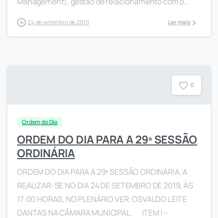
Management), gestão de relacionamento com o...
24 de setembro de 2019
Ler mais
0
Ordem do Dia
ORDEM DO DIA PARA A 29ª SESSÃO
ORDINÁRIA
ORDEM DO DIA PARA A 29ª SESSÃO ORDINÁRIA, A
REALIZAR-SE NO DIA 24 DE SETEMBRO DE 2019, ÀS
17:00 HORAS, NO PLENÁRIO VER. OSVALDO LEITE
DANTAS NA CÂMARA MUNICIPAL. ITEM I –