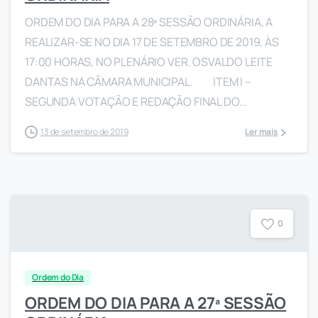
ORDEM DO DIA PARA A 28ª SESSÃO ORDINÁRIA, A
REALIZAR-SE NO DIA 17 DE SETEMBRO DE 2019, ÀS
17:00 HORAS, NO PLENÁRIO VER. OSVALDO LEITE
DANTAS NA CÂMARA MUNICIPAL. ITEM I –
SEGUNDA VOTAÇÃO E REDAÇÃO FINAL DO...
13 de setembro de 2019
Ler mais
0
Ordem do Dia
ORDEM DO DIA PARA A 27ª SESSÃO