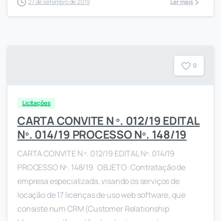
27 de setembro de 2019
Ler mais
0
Licitações
CARTA CONVITE N º. 012/19 EDITAL
Nº. 014/19 PROCESSO Nº. 148/19
CARTA CONVITE N º. 012/19 EDITAL Nº. 014/19
PROCESSO Nº. 148/19 OBJETO: Contratação de
empresa especializada, visando os serviços de
locação de 17 licenças de uso web software, que
consiste num CRM (Customer Relationship