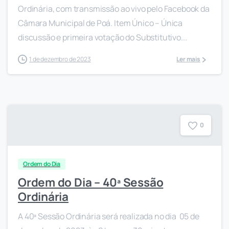
Ordinária, com transmissão ao vivo pelo Facebook da
Câmara Municipal de Poá. Item Único – Única
discussão e primeira votação do Substitutivo...
1 de dezembro de 2023
Ler mais
0
Ordem do Dia
Ordem do Dia – 40ª Sessão
Ordinária
A 40ª Sessão Ordinária será realizada no dia 05 de