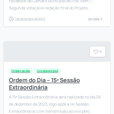
Facebook da Câmara Municipal de Poá. Item I –
Segunda votação e redação final do Projeto...
1 de dezembro de 2023
Ler mais
0
Ordem do Dia
Uncategorized
Ordem do Dia – 15ª Sessão
Extraordinária
A 15ª Sessão Extraordinária será realizada no dia 05
de dezembro de 2023, logo após a 14ª Sessão
Extraordinária, com transmissão ao vivo pelo