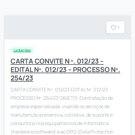
1
Licitações
CARTA CONVITE N º. 012/23 –
EDITAL Nº. 012/23 – PROCESSO Nº.
254/23
CARTA CONVITE N º. 012/23 EDITAL Nº. 012/23
PROCESSO Nº. 254/23 OBJETO: Contratação de
empresa especializada, visando os serviços de
manutenção preventiva, corretiva, de suporte e
consultoria nos equipamentos de informática
(hardware/software) e ao DPO (Data Protection