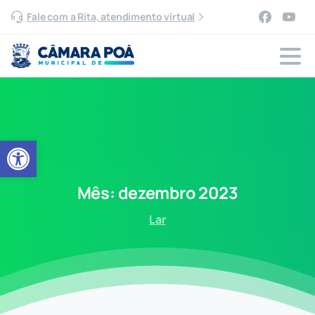
Fale com a Rita, atendimento virtual
Abrir a barra de ferramentas
Mês:
dezembro
2023
Lar