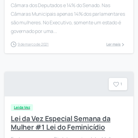
Câmara dos Deputados e 14% do Senado. Nas
Câmaras Municipais apenas 14% dos parlamentares
são mulheres. No Executivo, somente um estado é
governado por uma...
9 de março de 2021
Ler mais
1
Lei da Vez
Lei da Vez Especial Semana da
Mulher #1 Lei do Feminicídio