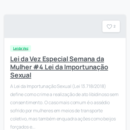
2
Lei da Vez
Lei da Vez Especial Semana da
Mulher #4 Lei da Importunação
Sexual
A Lei da Importunação Sexual (Lei 13.718/2018)
define como crime a realização de ato libidinoso sem
consentimento. O caso mais comum é o assédio
sofrido por mulheres em meios de transporte
coletivo, mas também enquadra ações como beijos
forçados e...