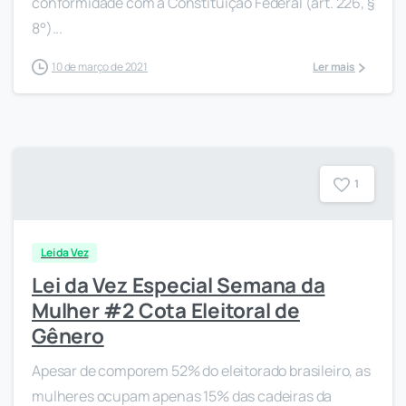
conformidade com a Constituição Federal (art. 226, §
8°)...
10 de março de 2021
Ler mais
1
Lei da Vez
Lei da Vez Especial Semana da
Mulher #2 Cota Eleitoral de
Gênero
Apesar de comporem 52% do eleitorado brasileiro, as
mulheres ocupam apenas 15% das cadeiras da