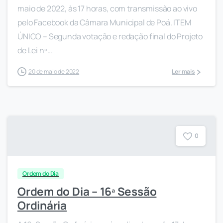
maio de 2022, às 17 horas, com transmissão ao vivo
pelo Facebook da Câmara Municipal de Poá. ITEM
ÚNICO – Segunda votação e redação final do Projeto
de Lei nº...
20 de maio de 2022
Ler mais
0
Ordem do Dia
Ordem do Dia – 16ª Sessão
Ordinária