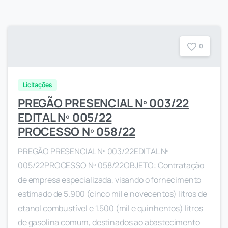
0
Licitações
PREGÃO PRESENCIAL Nº 003/22
EDITAL Nº 005/22
PROCESSO Nº 058/22
PREGÃO PRESENCIAL Nº 003/22EDITAL Nº
005/22PROCESSO Nº 058/22OBJETO: Contratação
de empresa especializada, visando o fornecimento
estimado de 5.900 (cinco mil e novecentos) litros de
etanol combustível e 1.500 (mil e quinhentos) litros
de gasolina comum, destinados ao abastecimento