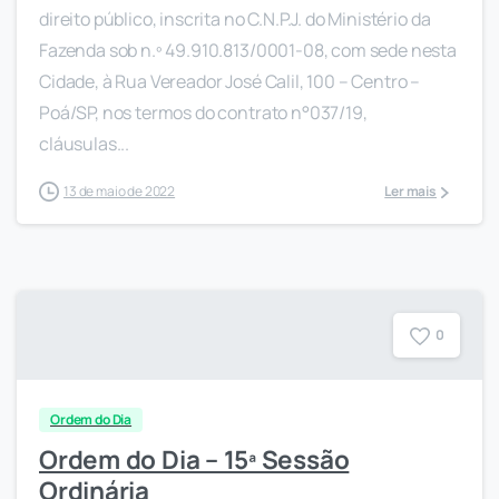
direito público, inscrita no C.N.P.J. do Ministério da
Fazenda sob n.º 49.910.813/0001-08, com sede nesta
Cidade, à Rua Vereador José Calil, 100 – Centro –
Poá/SP, nos termos do contrato n°037/19,
cláusulas...
13 de maio de 2022
Ler mais
0
Ordem do Dia
Ordem do Dia – 15ª Sessão
Ordinária