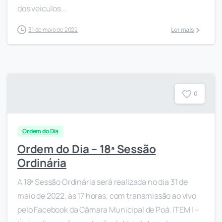
dos veículos...
31 de maio de 2022
Ler mais
0
Ordem do Dia
Ordem do Dia – 18ª Sessão
Ordinária
A 18ª Sessão Ordinária será realizada no dia 31 de
maio de 2022, às 17 horas, com transmissão ao vivo
pelo Facebook da Câmara Municipal de Poá. ITEM I –