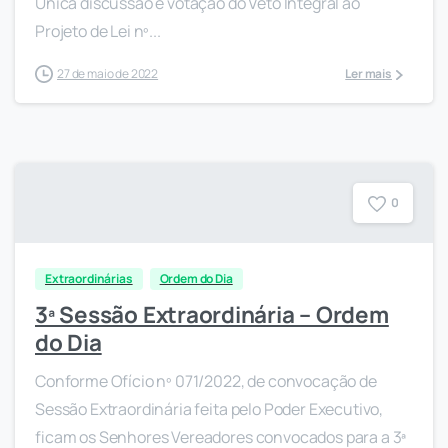
Única discussão e votação do Veto Integral ao
Projeto de Lei nº...
27 de maio de 2022
Ler mais
0
Extraordinárias
Ordem do Dia
3ª Sessão Extraordinária – Ordem
do Dia
Conforme Ofício nº 071/2022, de convocação de
Sessão Extraordinária feita pelo Poder Executivo,
ficam os Senhores Vereadores convocados para a 3ª