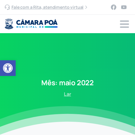
Fale com a Rita, atendimento virtual
Abrir a barra de ferramentas
Mês:
maio
2022
Lar