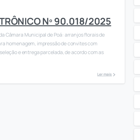
TRÔNICO Nº 90.018/2025
da Câmara Municipal de Poá: arranjos florais de
 para homenagem, impressão de convites com
 seleção e entrega parcelada, de acordo com as
Ler mais