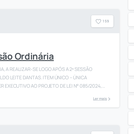
1
5
9
são Ordinária
A, A REALIZAR-SE LOGO APÓS A 2ª SESSÃO
DO LEITE DANTAS. ITEM ÚNICO – ÚNICA
EXECUTIVO AO PROJETO DE LEI N° 085/2024,...
Ler mais