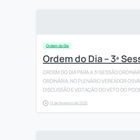
Ordem do Dia
Ordem do Dia – 3ª Ses
ORDEM DO DIA PARA A 3ª SESSÃO ORDINÁRI
ORDINÁRIA, NO PLENÁRIO VEREADOR OSVAL
DISCUSSÃO E VOTAÇÃO DO VETO DO PODER 
15 de fevereiro de 2025