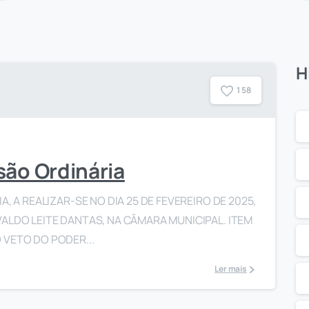
H
1
5
8
são Ordinária
, A REALIZAR-SE NO DIA 25 DE FEVEREIRO DE 2025,
ALDO LEITE DANTAS, NA CÂMARA MUNICIPAL. ITEM
 VETO DO PODER...
Ler mais