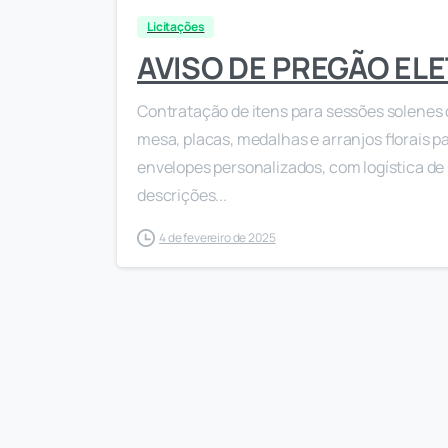
Licitações
AVISO DE PREGÃO ELE
Contratação de itens para sessões solenes 
mesa, placas, medalhas e arranjos florais
envelopes personalizados, com logística de
descrições...
4 de fevereiro de 2025