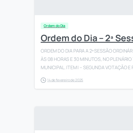
Ordem do Dia
Ordem do Dia – 2ª Ses
ORDEM DO DIA PARA A 2ª SESSÃO ORDINÁRIA
ÀS 08 HORAS E 30 MINUTOS, NO PLENÁRI
MUNICIPAL. ITEM I – SEGUNDA VOTAÇÃO E 
14 de fevereiro de 2025