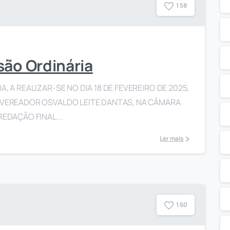
1
5
8
são Ordinária
, A REALIZAR-SE NO DIA 18 DE FEVEREIRO DE 2025,
O VEREADOR OSVALDO LEITE DANTAS, NA CÂMARA
REDAÇÃO FINAL...
Ler mais
1
6
0