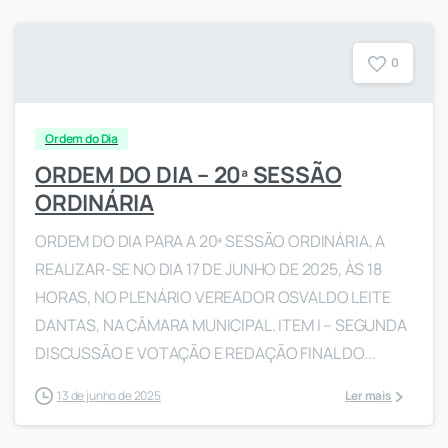
0
Ordem do Dia
ORDEM DO DIA – 20ª SESSÃO
ORDINÁRIA
ORDEM DO DIA PARA A 20ª SESSÃO ORDINÁRIA, A
REALIZAR-SE NO DIA 17 DE JUNHO DE 2025, ÀS 18
HORAS, NO PLENÁRIO VEREADOR OSVALDO LEITE
DANTAS, NA CÂMARA MUNICIPAL. ITEM I – SEGUNDA
DISCUSSÃO E VOTAÇÃO E REDAÇÃO FINAL DO...
13 de junho de 2025
Ler mais