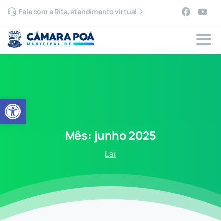
Fale com a Rita, atendimento virtual
Abrir a barra de ferramentas
Mês:
junho
2025
Lar