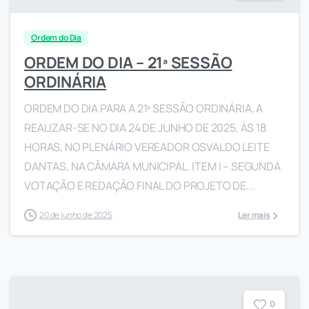
Ordem do Dia
ORDEM DO DIA – 21ª SESSÃO
ORDINÁRIA
ORDEM DO DIA PARA A 21ª SESSÃO ORDINÁRIA, A
REALIZAR-SE NO DIA 24 DE JUNHO DE 2025, ÀS 18
HORAS, NO PLENÁRIO VEREADOR OSVALDO LEITE
DANTAS, NA CÂMARA MUNICIPAL. ITEM I – SEGUNDA
VOTAÇÃO E REDAÇÃO FINAL DO PROJETO DE...
20 de junho de 2025
Ler mais
0