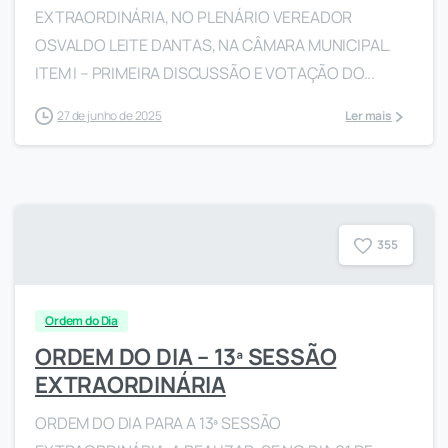
EXTRAORDINÁRIA, NO PLENÁRIO VEREADOR
OSVALDO LEITE DANTAS, NA CÂMARA MUNICIPAL.
ITEM I – PRIMEIRA DISCUSSÃO E VOTAÇÃO DO...
27 de junho de 2025
Ler mais
3
5
5
Ordem do Dia
ORDEM DO DIA – 13ª SESSÃO
EXTRAORDINÁRIA
ORDEM DO DIA PARA A 13ª SESSÃO