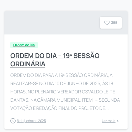
3
5
5
Ordem do Dia
ORDEM DO DIA – 19ª SESSÃO
ORDINÁRIA
ORDEM DO DIA PARA A 19ª SESSÃO ORDINÁRIA, A
REALIZAR-SE NO DIA 10 DE JUNHO DE 2025, ÀS 18
HORAS, NO PLENÁRIO VEREADOR OSVALDO LEITE
DANTAS, NA CÂMARA MUNICIPAL. ITEM I – SEGUNDA
VOTAÇÃO E REDAÇÃO FINAL DO PROJETO DE...
6 de junho de 2025
Ler mais