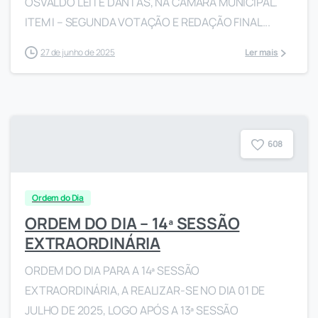
OSVALDO LEITE DANTAS, NA CÂMARA MUNICIPAL.
ITEM I – SEGUNDA VOTAÇÃO E REDAÇÃO FINAL...
27 de junho de 2025
Ler mais
6
0
8
Ordem do Dia
ORDEM DO DIA – 14ª SESSÃO
EXTRAORDINÁRIA
ORDEM DO DIA PARA A 14ª SESSÃO
EXTRAORDINÁRIA, A REALIZAR-SE NO DIA 01 DE
JULHO DE 2025, LOGO APÓS A 13ª SESSÃO