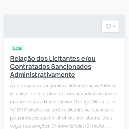
0
Geral
Relação dos Licitantes e/ou
Contratados Sancionados
Administrativamente
A prerrogativa assegurada à Administração Pública
de aplicar unilateralmente sanções administrativas
nos contratos administrativos. O artigo 156 da Lei nº
14.133/21 dispõe que serão aplicadas ao responsável
pelas infrações administrativas previstas na lei as
seguintes sanções: (1) advertência; (2) multa;...