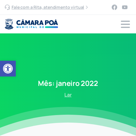
Fale com a Rita, atendimento virtual
Abrir a barra de ferramentas
Mês:
janeiro
2022
Lar