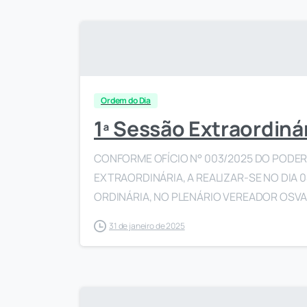
Ordem do Dia
1ª Sessão Extraordiná
CONFORME OFÍCIO N° 003/2025 DO PODER 
EXTRAORDINÁRIA, A REALIZAR-SE NO DIA 0
ORDINÁRIA, NO PLENÁRIO VEREADOR OSVALD
31 de janeiro de 2025