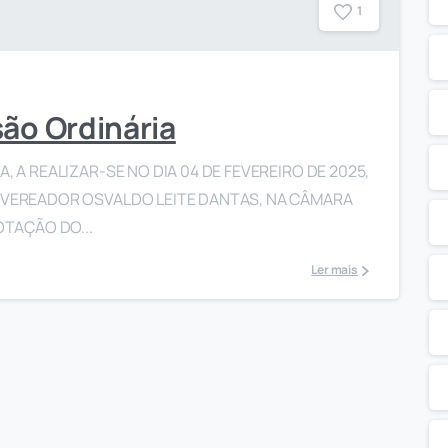
1
são Ordinária
, A REALIZAR-SE NO DIA 04 DE FEVEREIRO DE 2025,
O VEREADOR OSVALDO LEITE DANTAS, NA CÂMARA
OTAÇÃO DO...
Ler mais