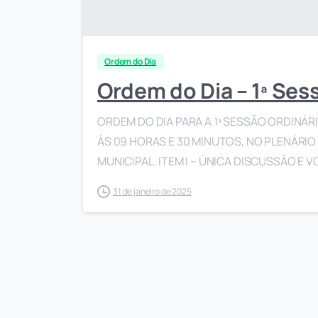
Ordem do Dia
Ordem do Dia – 1ª Ses
ORDEM DO DIA PARA A 1ª SESSÃO ORDINÁRIA
ÀS 09 HORAS E 30 MINUTOS, NO PLENÁRI
MUNICIPAL. ITEM I – ÚNICA DISCUSSÃO E V
31 de janeiro de 2025