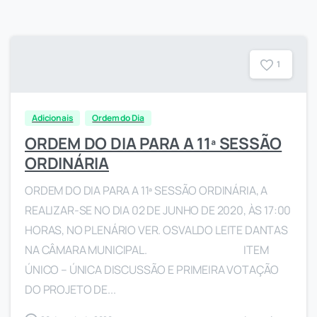
1
Adicionais
Ordem do Dia
ORDEM DO DIA PARA A 11ª SESSÃO
ORDINÁRIA
ORDEM DO DIA PARA A 11ª SESSÃO ORDINÁRIA, A
REALIZAR-SE NO DIA 02 DE JUNHO DE 2020, ÀS 17:00
HORAS, NO PLENÁRIO VER. OSVALDO LEITE DANTAS
NA CÂMARA MUNICIPAL. ITEM
ÚNICO – ÚNICA DISCUSSÃO E PRIMEIRA VOTAÇÃO
DO PROJETO DE...