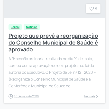
0
Jornal
Notícias
Projeto que prevê a reorganização
do Conselho Municipal de Saúde é
aprovado
A 9ª sessão ordinária, realizada no dia 19 de maio,
contou com a aprovação de dois projetos de lei de
autoria do Executivo. O Projeto de Lei nº 12_2020 –
(Reorganiza o Conselho Municipal de Saúde e a
Conferência Municipal de Saúde do...
20 de maio de 2020
Ler mais