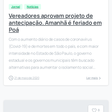
Jornal
Notícias
Vereadores aprovam projeto de
antecipação. Amanhã é feriado em
Poá
Com o aumento diário de casos de coronavírus
(Covid-19) e de mortes em todo o país, e com maior
intensidade no Estado de São Paulo, o governo
estadual e os governos municipais têm buscado
alternativas para aumentar o isolamento social...
21 de maio de 2020
Ler mais
0