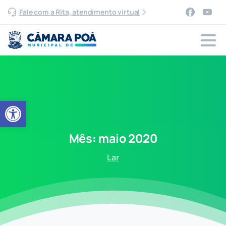
Fale com a Rita, atendimento virtual
Abrir a barra de ferramentas
Mês:
maio
2020
Lar