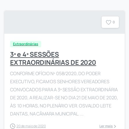
0
Extraordinárias
3ª e 4ª SESSÕES
EXTRAORDINÁRIAS DE 2020
CONFORME OFÍCIO Nº 058/2020, DO PODER
EXECUTIVO, FICAM OS SENHORES VEREADORES
CONVOCADOS PARA A 3ª SESSÃO EXTRAORDINÁRIA
DE 2020, A REALIZAR-SE NO DIA 21 DE MAIO DE 2020,
ÀS 10 HORAS, NO PLENÁRIO VER. OSVALDO LEITE
DANTAS, NA CÂMARA MUNICIPAL. ...
20 de maio de 2020
Ler mais