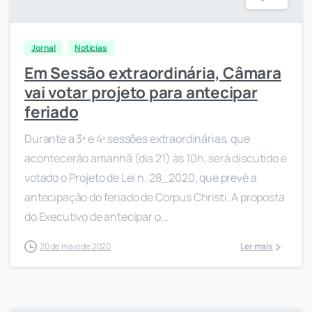
Jornal
Notícias
Em Sessão extraordinária, Câmara
vai votar projeto para antecipar
feriado
Durante a 3ª e 4ª sessões extraordinárias, que
acontecerão amanhã (dia 21) às 10h, será discutido e
votado o Projeto de Lei n. 28_2020, que prevê a
antecipação do feriado de Corpus Christi. A proposta
do Executivo de antecipar o...
20 de maio de 2020
Ler mais