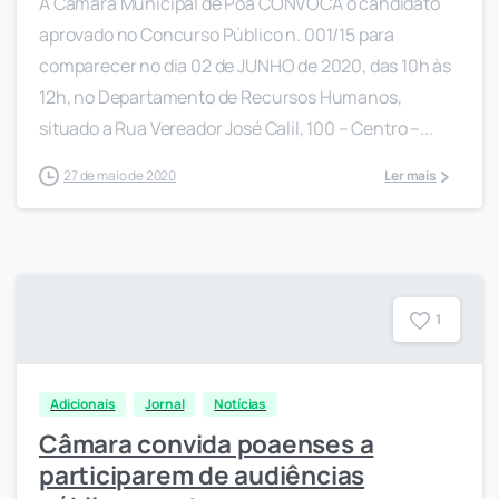
A Câmara Municipal de Poá CONVOCA o candidato
aprovado no Concurso Público n. 001/15 para
comparecer no dia 02 de JUNHO de 2020, das 10h às
12h, no Departamento de Recursos Humanos,
situado a Rua Vereador José Calil, 100 – Centro –...
27 de maio de 2020
Ler mais
1
Adicionais
Jornal
Notícias
Câmara convida poaenses a
participarem de audiências