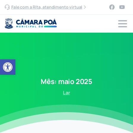
Fale com a Rita, atendimento virtual
Abrir a barra de ferramentas
Mês:
maio
2025
Lar