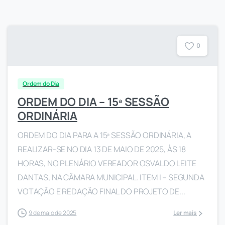
0
Ordem do Dia
ORDEM DO DIA – 15ª SESSÃO
ORDINÁRIA
ORDEM DO DIA PARA A 15ª SESSÃO ORDINÁRIA, A
REALIZAR-SE NO DIA 13 DE MAIO DE 2025, ÀS 18
HORAS, NO PLENÁRIO VEREADOR OSVALDO LEITE
DANTAS, NA CÂMARA MUNICIPAL. ITEM I – SEGUNDA
VOTAÇÃO E REDAÇÃO FINAL DO PROJETO DE...
9 de maio de 2025
Ler mais