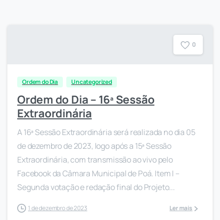
0
Ordem do Dia
Uncategorized
Ordem do Dia – 16ª Sessão
Extraordinária
A 16ª Sessão Extraordinária será realizada no dia 05
de dezembro de 2023, logo após a 15ª Sessão
Extraordinária, com transmissão ao vivo pelo
Facebook da Câmara Municipal de Poá. Item I –
Segunda votação e redação final do Projeto...
1 de dezembro de 2023
Ler mais