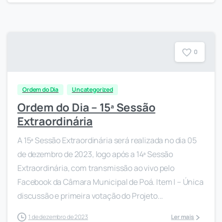
0
Ordem do Dia
Uncategorized
Ordem do Dia – 15ª Sessão
Extraordinária
A 15ª Sessão Extraordinária será realizada no dia 05
de dezembro de 2023, logo após a 14ª Sessão
Extraordinária, com transmissão ao vivo pelo
Facebook da Câmara Municipal de Poá. Item I – Única
discussão e primeira votação do Projeto...
1 de dezembro de 2023
Ler mais